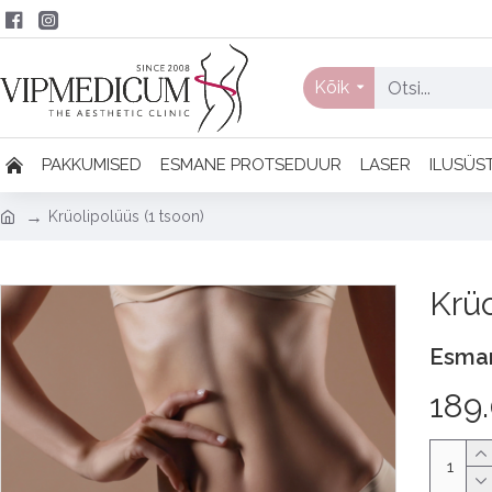
Kõik
PAKKUMISED
ESMANE PROTSEDUUR
LASER
ILUSÜS
Krüolipolüüs (1 tsoon)
Krüo
Esma
189