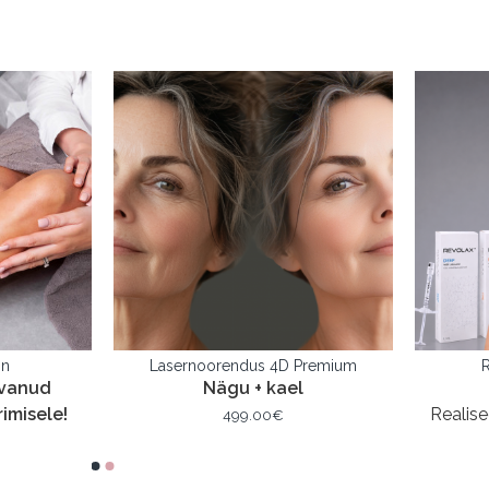
on
Lasernoorendus 4D Premium
svanud
Nägu + kael
imisele!
Realise
499.00€