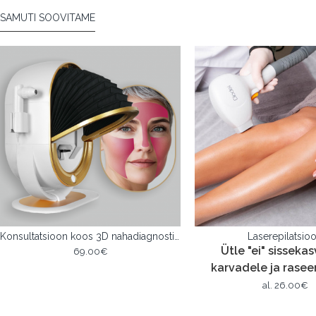
SAMUTI SOOVITAME
Konsultatsioon koos 3D nahadiagnostikaga DOME PRO – Opatra®
Laserepilatsio
Ütle "ei" sisseka
69.00€
karvadele ja raseer
al.
26.00€