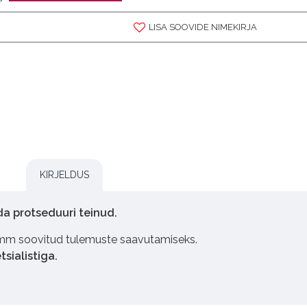
LISA SOOVIDE NIMEKIRJA
KIRJELDUS
da protseduuri teinud.
k samm soovitud tulemuste saavutamiseks.
sialistiga.