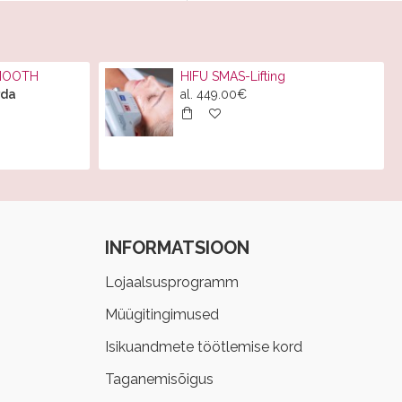
SMOOTH
HIFU SMAS-Lifting
rda
al.
449.00€
INFORMATSIOON
Lojaalsusprogramm
Müügitingimused
Isikuandmete töötlemise kord
Taganemisõigus