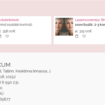
otuliintoksiin
Lasernoorendus 
Hind sisaldab kontrolli
soovituslik: 2-3 ko
l.
358.00€
al.
319.00€
CUM
Tallinn, Kesklinna linnaosa, J.
/18, 10152
2) 6 590 231
00
OÜ
865877