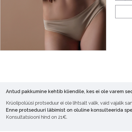
Antud pakkumine kehtib kliendile, kes ei ole varem se
Krüolipolüüsi protseduur ei ole lihtsalt valik, vaid vajali
Enne protseduuri läbimist on oluline konsulteerida spet
Konsultatsiooni hind on 21€.