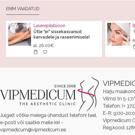
ENIM VAADATUD
Laserepilatsioon
B
Ütle "ei" sissekasvanud
*
karvadele ja raseerimisele!
a
al.
26.00€
VIPMEDI
Harju maakond, 
Vilmsi tn 5-17
Telefon: (+ 37
E-R: 9:00-20:
Julgelt võtke meiega ühendust telefoni teel,
Vipmedicum 
e-posti või saatke meile kiri -
Reg.kood: 12
vipmedicum@vipmedicum.ee