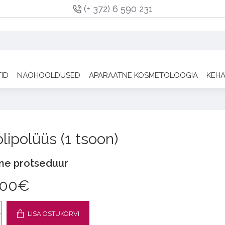
(+ 372) 6 590 231
TID
NÄOHOOLDUSED
APARAATNE KOSMETOLOOGIA
KEH
lipolüüs (1 tsoon)
ne protseduur
.00€
LISA OSTUKORVI