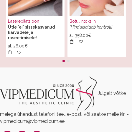
Laserepilatsioon
Botuliintoksiin
Ütle "ei" sissekasvanud
*Hind sisaldab kontrolli
karvadele ja
al.
358.00€
raseerimisele!
al.
26.00€
Julgelt võtke
meiega ühendust telefoni teel, e-posti või saatke meile kiri -
vipmedicum@vipmedicum.ee