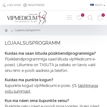
LOGI SISSE
REGISTREERI
EESTI
0
0
Lojaalsusprogramm
LOJAALSUSPROGRAMM
Kuidas ma saan liituda püsikliendiprogrammiga?
Püsikliendiprogrammiga saad liituda vipMedicumi e-
poest. Liitumine on TASUTA ja selleks on tarvis vaid
sinu nimi, e-posti-aadress ja telefon.
Kuidas ma punkte kogun?
Ilupunkte kogud vipMedicumi e-poes, 5%
täishinnaga
ostu summast
.
Kus ma näen oma ilupunkte seisu?
Punktide seisu näed e-poodi sisse logides, lisaks näed