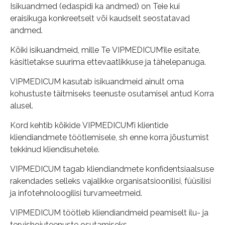
Isikuandmed (edaspidi ka andmed) on Teie kui
eraisikuga konkreetselt või kaudselt seostatavad
andmed.
Kõiki isikuandmeid, mille Te VIPMEDICUM’ile esitate,
käsitletakse suurima ettevaatlikkuse ja tähelepanuga.
VIPMEDICUM kasutab isikuandmeid ainult oma
kohustuste täitmiseks teenuste osutamisel antud Korra
alusel.
Kord kehtib kõikide VIPMEDICUM’i klientide
kliendiandmete töötlemisele, sh enne korra jõustumist
tekkinud kliendisuhetele.
VIPMEDICUM tagab kliendiandmete konfidentsiaalsuse
rakendades selleks vajalikke organisatsioonilisi, füüsilisi
ja infotehnoloogilisi turvameetmeid.
VIPMEDICUM töötleb kliendiandmeid peamiselt ilu- ja
tervishoiuteenuste osutamiseks.