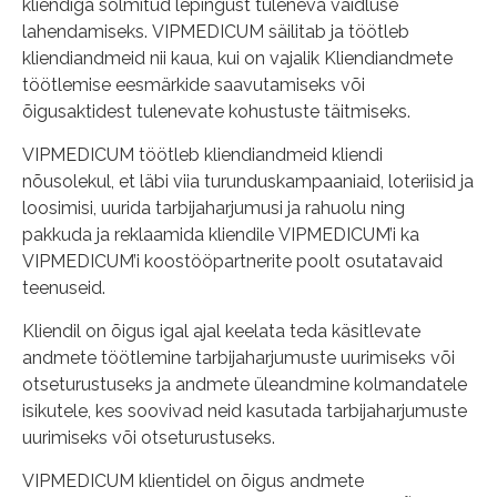
kliendiga sõlmitud lepingust tuleneva vaidluse
lahendamiseks. VIPMEDICUM säilitab ja töötleb
kliendiandmeid nii kaua, kui on vajalik Kliendiandmete
töötlemise eesmärkide saavutamiseks või
õigusaktidest tulenevate kohustuste täitmiseks.
VIPMEDICUM töötleb kliendiandmeid kliendi
nõusolekul, et läbi viia turunduskampaaniaid, loteriisid ja
loosimisi, uurida tarbijaharjumusi ja rahuolu ning
pakkuda ja reklaamida kliendile VIPMEDICUM’i ka
VIPMEDICUM’i koostööpartnerite poolt osutatavaid
teenuseid.
Kliendil on õigus igal ajal keelata teda käsitlevate
andmete töötlemine tarbijaharjumuste uurimiseks või
otseturustuseks ja andmete üleandmine kolmandatele
isikutele, kes soovivad neid kasutada tarbijaharjumuste
uurimiseks või otseturustuseks.
VIPMEDICUM klientidel on õigus andmete