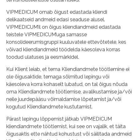
VIPMEDICUM omab õigust edastada kliendi
delikaatseid andmeid edasi seaduse alusel.
VIPMEDICUM’il on õigus kliendiandmeid edastada
teistele VIPMEDICUM’uga samasse
konsolideerumisgruppi kuuluvatele ettevõtetele, kes
võivad kliendiandmeid töödelda käesoleva korras
toodud ulatuses ja eesmärkidel.
Kui Klient leiab, et tema Kliendiandmete töötlemine ei
ole õigusaktide, temaga sõlmitud lepingu või
käesoleva korra kohaselt lubatud, on tal õigus nõuda
oma Kliendiandmete töötlemise, avalikustamise ja/või
neile juurdepääsu võimaldamise lõpetamist ja/või
kogutud Kliendiandmete kustutamist.
Pärast lepingu lõppemist jätkab VIPMEDICUM
kliendiandmete töötlemist, kui see on vajalik, et täita
õigusaktis ette nähtud kohustust või säilitada andmeid