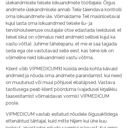
ülekandmisele teisele isikuandmete töötlejale. Õigus
andmete ülekandmisele annab Teile täiendava kontrolli
oma isikuandmete üle. Võimaldame Teil masinloetaval
kujul lasta oma isikuandmed teisele ilu- ja
tervishoiuteenuse osutajale otse edastada (eeldusel, et
teisel iskul on võimalus neid andmeid sellisel kujul ka
vastu võtta). Juhime tähelepanu, et me ei saa tagada
seda ega ole vastutavad selle eest, kas teine isik on
võimeline neid isikuandmeid vastu võtma.
Klient võib VIPMEDICUM’ilt küsida enda kohta käivaid
andmeid ja nõuda oma andmete parandamist, kui need
on muutunud või muul põhjusel ebatäpsed. Vastava
taotlusega peab klient pöörduma (vajadusel kirjalikku
taasesitamist võimaldavas vormis) VIPMEDICUM
poole.
VIPMEDICUM vastab esitatud nõudele õigusaktidega
ettenähtud tähtajal, kuid mitte hiljem kui ühe kuu
jooksul, arvestades nõude saamise päevast. Kui enne