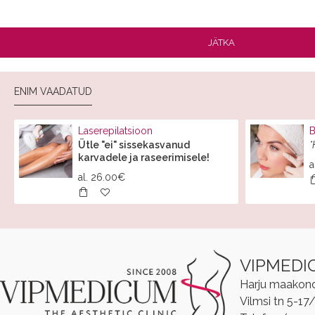
JÄTKA
ENIM VAADATUD
Laserepilatsioon
B
Ütle "ei" sissekasvanud
*
karvadele ja raseerimisele!
a
al.
26.00€
VIPMEDI
Harju maakond, 
Vilmsi tn 5-17