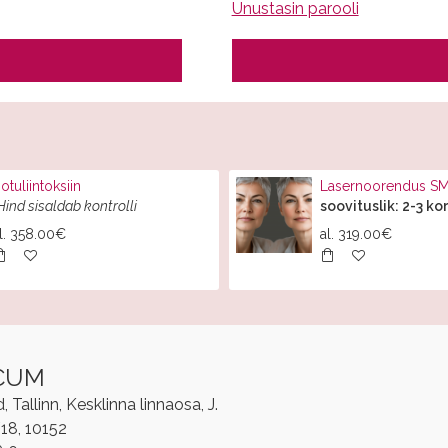
Unustasin parooli
otuliintoksiin
Lasernoorendus 
Hind sisaldab kontrolli
soovituslik: 2-3 ko
l.
358.00€
al.
319.00€
CUM
Tallinn, Kesklinna linnaosa, J.
/18, 10152