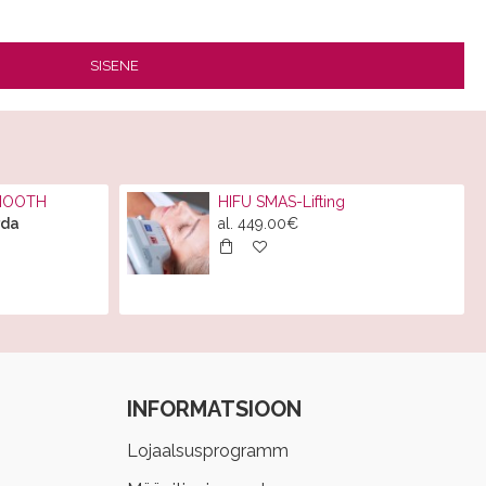
SISENE
SMOOTH
HIFU SMAS-Lifting
rda
al.
449.00€
INFORMATSIOON
Lojaalsusprogramm