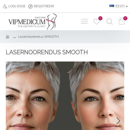
LOGI SISSE
REGISTREERI
EESTI
0
0
Lasernoorendus SMOOTH
LASERNOORENDUS SMOOTH