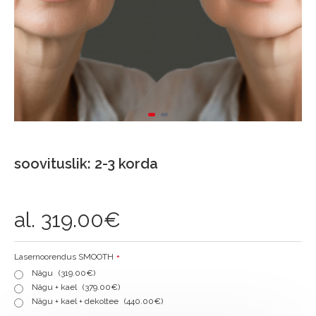
soovituslik: 2-3 korda
al.
319.00€
Lasernoorendus SMOOTH
Nägu
(319.00€)
Nägu + kael
(379.00€)
Nägu + kael + dekoltee
(440.00€)