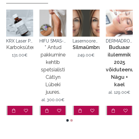
KRX Laser Peel pH1,7
HIFU SMAS-lifting kehale
Lasernoorendus (SMOOTH)
DERMADROP TDA™
satsioon
Karboksüteraapia
* Antud
Silmaümbrus
Buduaar
pakkumine
ilulemmik
131.00€
249.00€
kehtib
2025
spetsialisti
võiduteenus
Cätlyn
Nägu +
Lübeki
kael
juures.
al.
129.00€
al.
300.00€