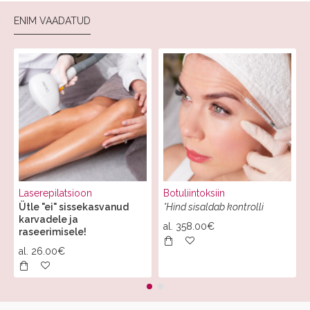
ENIM VAADATUD
Laserepilatsioon
Botuliintoksiin
Ütle "ei" sissekasvanud
*Hind sisaldab kontrolli
karvadele ja
al.
358.00€
raseerimisele!
al.
26.00€