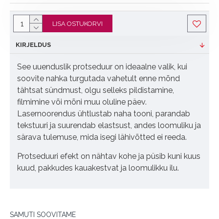
LISA OSTUKORVI
KIRJELDUS
See uuenduslik protseduur on ideaalne valik, kui
soovite nahka turgutada vahetult enne mõnd
tähtsat sündmust, olgu selleks pildistamine,
filmimine või mõni muu oluline päev.
Lasernoorendus ühtlustab naha tooni, parandab
tekstuuri ja suurendab elastsust, andes loomuliku ja
särava tulemuse, mida isegi lähivõtted ei reeda.
Protseduuri efekt on nähtav kohe ja püsib kuni kuus
kuud, pakkudes kauakestvat ja loomulikku ilu.
SAMUTI SOOVITAME