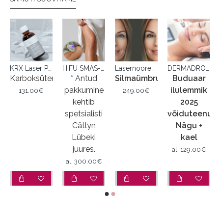
KRX Laser Peel pH1,7
HIFU SMAS-lifting kehale
Lasernoorendus (SMOOTH)
DERMADROP TDA™
satsioon
Karboksüteraapia
* Antud
Silmaümbrus
Buduaar
pakkumine
ilulemmik
131.00€
249.00€
kehtib
2025
spetsialisti
võiduteenus
Cätlyn
Nägu +
Lübeki
kael
juures.
al.
129.00€
al.
300.00€