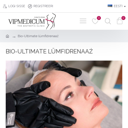
LOGI SISSE
REGISTREERI
EESTI
0
0
Bio-Ultimate lümfidrenaaź
BIO-ULTIMATE LÜMFIDRENAAŹ