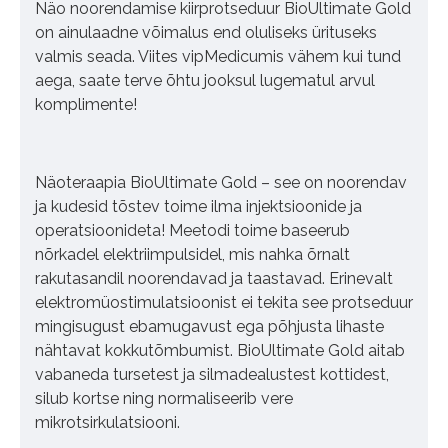
Näo noorendamise kiirprotseduur BioUltimate Gold
on ainulaadne võimalus end oluliseks ürituseks
valmis seada. Viites vipMedicumis vähem kui tund
aega, saate terve õhtu jooksul lugematul arvul
komplimente!
Näoteraapia BioUltimate Gold – see on noorendav
ja kudesid tõstev toime ilma injektsioonide ja
operatsioonideta! Meetodi toime baseerub
nõrkadel elektriimpulsidel, mis nahka õrnalt
rakutasandil noorendavad ja taastavad. Erinevalt
elektromüostimulatsioonist ei tekita see protseduur
mingisugust ebamugavust ega põhjusta lihaste
nähtavat kokkutõmbumist. BioUltimate Gold aitab
vabaneda tursetest ja silmadealustest kottidest,
silub kortse ning normaliseerib vere
mikrotsirkulatsiooni.