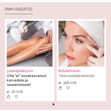
ENIM VAADATUD
Laserepilatsioon
Botuliintoksiin
Ütle "ei" sissekasvanud
*Hind sisaldab kontrolli
karvadele ja
al.
358.00€
raseerimisele!
al.
26.00€