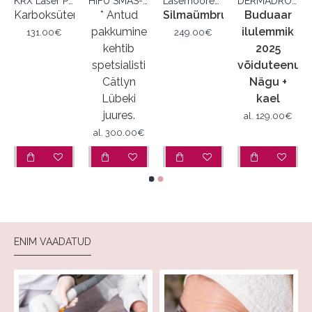
KRX Laser Peel pH1,7
HIFU SMAS-lifting kehale
Lasernoorendus (SMOOTH)
DERMADROP TDA™
satsioon
Karboksüteraapia
* Antud
Silmaümbrus
Buduaar
pakkumine
ilulemmik
131.00€
249.00€
kehtib
2025
spetsialisti
võiduteenus
Cätlyn
Nägu +
Lübeki
kael
juures.
al.
129.00€
al.
300.00€
ENIM VAADATUD