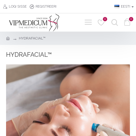
LOGI SISSE
REGISTREERI
EESTI
0
0
HYDRAFACIAL™
HYDRAFACIAL™