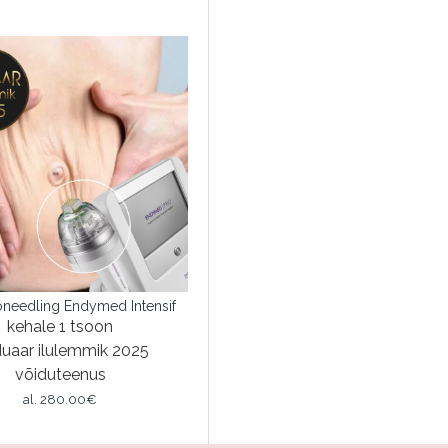
oneedling Endymed Intensif
kehale 1 tsoon
uaar ilulemmik 2025
võiduteenus
al.
280.00€