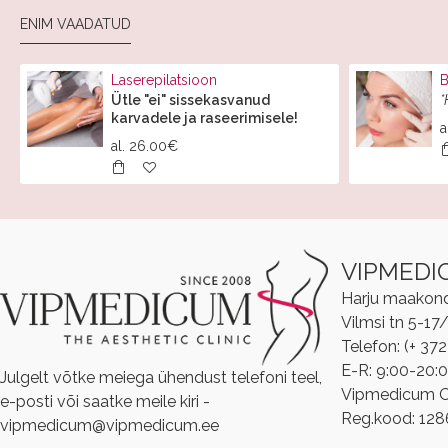
ENIM VAADATUD
Laserepilatsioon
B
Ütle "ei" sissekasvanud
*
karvadele ja raseerimisele!
a
al.
26.00€
VIPMEDI
Harju maakond, 
Vilmsi tn 5-17
Telefon: (+ 37
E-R: 9:00-20:
Julgelt võtke meiega ühendust telefoni teel,
Vipmedicum 
e-posti või saatke meile kiri -
Reg.kood: 12
vipmedicum@vipmedicum.ee