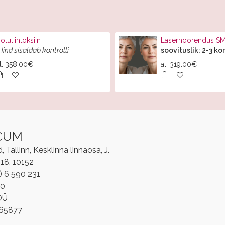
otuliintoksiin
Lasernoorendus 
Hind sisaldab kontrolli
soovituslik: 2-3 ko
l.
358.00€
al.
319.00€
CUM
Tallinn, Kesklinna linnaosa, J.
/18, 10152
2) 6 590 231
00
OÜ
865877