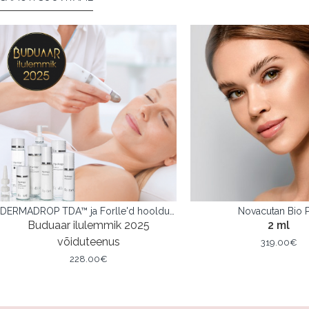
DERMADROP TDA™ ja Forlle'd hooldusprogramm
Novacutan Bio 
Buduaar ilulemmik 2025
2 ml
võiduteenus
319.00€
228.00€