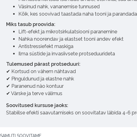
Väsinud nahk, vananemise tunnused
Kõik, kes soovivad taastada naha tooni ja parandada 
Miks tasub proovida:
Lift-efekt ja mikrotsirkulatsiooni paranemine
Nahka noorendav ja elastset tooni andev efekt
Antistressiefekt maskiga
Ilma süstide ja invasiivsete protseduurideta
Tulemused pärast protseduuri:
✔ Kortsud on vähem nähtavad
✔ Pinguldunud ja elastne nahk
✔ Paranenud näo kontuur
✔ Värske ja terve välimus
Soovitused kursuse jaoks:
Stabiilse efekti saavutamiseks on soovitatav läbida 4-6 p
SAMUTI SOOVITAME