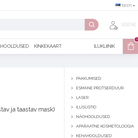
EESTI
SISENE
0
AHOOLDUSED
KINKEKAART
ILUKLIINIK
PAKKUMISED
ESMANE PROTSERDUUR
LASER
ILUSÜSTID
tav ja taastav mask)
NÄOHOOLDUSED
APARAATNE KOSMETOLOOGIA
KEHAHOOLDUSED