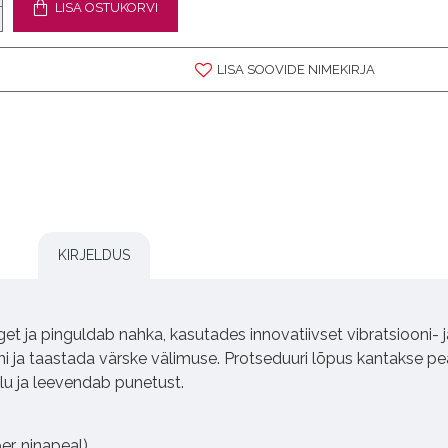
LISA OSTUKORVI
LISA SOOVIDE NIMEKIRJA
KIRJELDUS
t ja pinguldab nahka, kasutades innovatiivset vibratsiooni-
ni ja taastada värske välimuse. Protseduuri lõpus kantakse pe
lu ja leevendab punetust.
er, ninapeal)