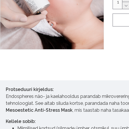
Protseduuri kirjeldus:
Endospheres näo- ja kaelahooldus parandab mikrovereringe
tehnoloogiat. See aitab siluda kortse, parandada naha too
Mesoestetic Anti-Stress Mask
, mis taastab naha tasakaa
Kellele sobib:
Miimilised kortsud (silmade ümber, otsmikul, suu ümb