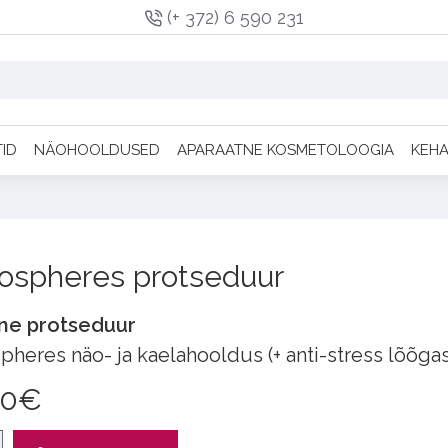
(+ 372) 6 590 231
TID
NÄOHOOLDUSED
APARAATNE KOSMETOLOOGIA
KEH
ospheres protseduur
ne protseduur
heres näo- ja kaelahooldus (+ anti-stress lõõgas
00€