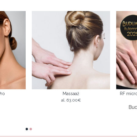
Pro
Massaaž
RF micr
al.
63.00€
Bud