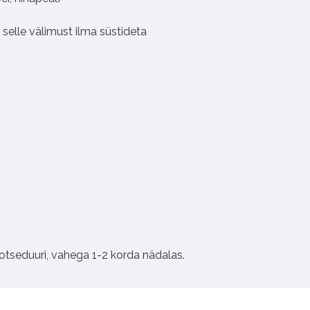
selle välimust ilma süstideta
rotseduuri, vahega 1-2 korda nädalas.