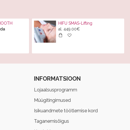
SMOOTH
HIFU SMAS-Lifting
rda
al.
449.00€
INFORMATSIOON
Lojaalsusprogramm
Müügitingimused
Isikuandmete töötlemise kord
Taganemisõigus