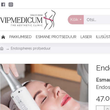
Kõik
PAKKUMISED
ESMANE PROTSEDUUR
LASER
ILUSÜS
Endospheres protseduur
End
Esma
Endosp
47.