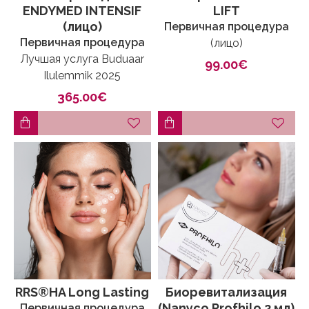
ENDYMED INTENSIF
LIFT
(лицо)
Первичная процедура
Первичная процедура
(лицо)
Лучшая услуга Buduaar
99.00€
Ilulemmik 2025
365.00€
RRS®HA Long Lasting
Биоревитализация
(Nanyco Profhilo 2 мл)
Первичная процедура