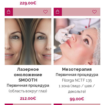
229.00€
Лазерное
Мезотерапия
омоложение
Первичная процедура
SMOOTH
Filorga NCTF 135
Первичная процедура
1 зона (лицо / шея /
(область вокруг глаз)
декольте)
212.00€
99.00€