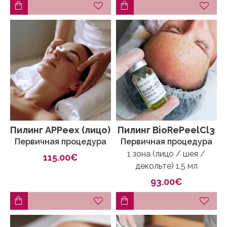
Пилинг APPeex (лицо)
Пилинг BioRePeelCl3
Первичная процедура
Первичная процедура
1 зона (лицо / шея /
115.00€
декольте) 1,5 мл
93.00€