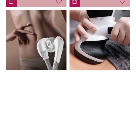
Термолифтинг
Термолифтинг VIORA
ENDYMED 3DEEP
RE-FIT
Первичная процедура
Первичная процедура
от
69.00€
от
72.00€
НАИБОЛЕЕ ПРОСМАТРИВАЕМЫЕ