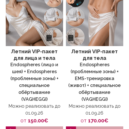
Летний VIP-пакет
Летний VIP-пакет
для лица и тела
для тела
Endospheres (лицо и
Endospheres
шея) + Endospheres
(проблемные зоны) +
(проблемные зоны) +
EMS-тренировка
специальное
(живот) + специальное
обёртывание
обёртывание
(VAGHEGGI)
(VAGHEGGI)
Можно реализовать до
Можно реализовать до
01.09.26
01.09.26
от
150.00€
от
170.00€