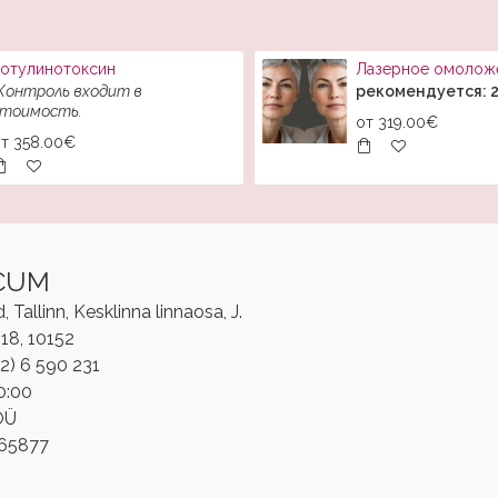
отулинотоксин
Контроль входит в
рекомендуется: 2
тоимость.
от
319.00€
от
358.00€
CUM
Tallinn, Kesklinna linnaosa, J.
/18, 10152
2) 6 590 231
0:00
OÜ
865877