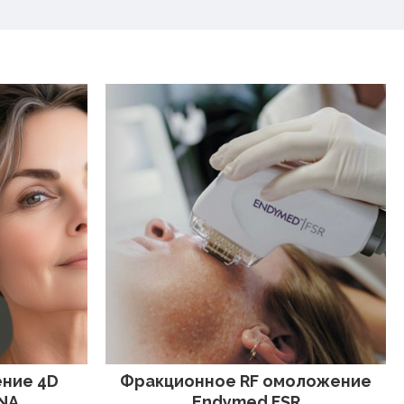
ние 4D
Фракционное RF омоложение
NA
Endymed FSR