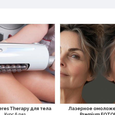
res Therapy для тела
Лазерное омоложе
Premium FOTO
Курс 6 раз