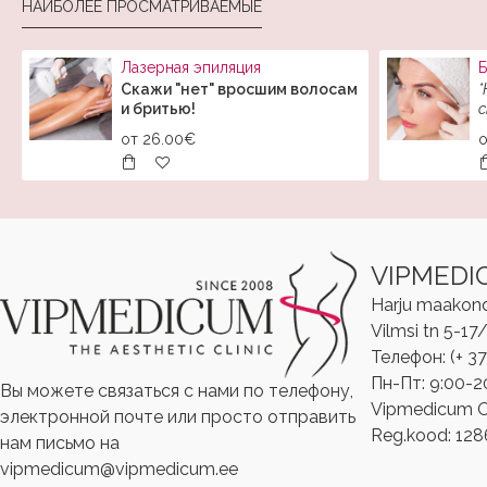
НАИБОЛЕЕ ПРОСМАТРИВАЕМЫЕ
Лазерная эпиляция
Б
Скажи "нет" вросшим волосам
*
и бритью!
с
от
26.00€
VIPMEDI
Harju maakond, 
Vilmsi tn 5-17
Телефон: (+ 37
Пн-Пт: 9:00-2
Вы можете связаться с нами по телефону,
Vipmedicum 
электронной почте или просто отправить
Reg.kood: ‎‎12
нам письмо на
vipmedicum@vipmedicum.ee