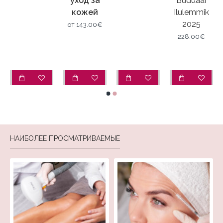
уход за
Buduaar
кожей
Ilulemmik
та
2025
от
143.00€
228.00€
НАИБОЛЕЕ ПРОСМАТРИВАЕМЫЕ