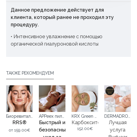
Данное предложение действует для
клиента, который ранее не проходил эту
процедуру.
• Интенсивное увлажнение с помощью
органической гиалуроновой кислоты
ТАКЖЕ РЕКОМЕНДУЕМ
Биоревитализация
APPeex пилинг
KRX Green Sea Peel
DERMADROP TDA™ и Forlle'd — комплексный уход
RRS®
Быстрый и
Карбокситерапия
Лучшая
152.00€
ние
безопасный
услуга
от
159.00€