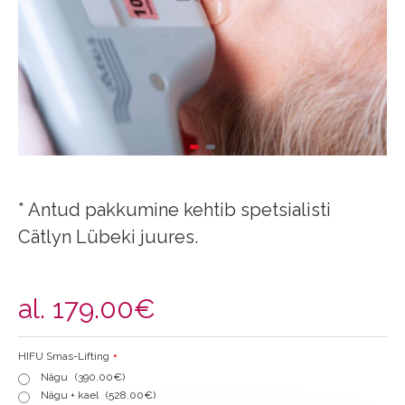
* Antud pakkumine kehtib spetsialisti
Cätlyn Lübeki juures.
al.
179.00€
HIFU Smas-Lifting
Nägu
(390.00€)
Nägu + kael
(528.00€)