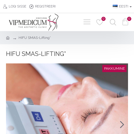
LOGI SISSE
REGISTREERI
EESTI
0
0
HIFU SMAS-Lifting*
HIFU SMAS-LIFTING*
PAKKUMINE