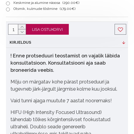
Keskmine ja alumine näoosa
(290.00€)
Otsmik, kulmude tõstmine
(179.00€)
LISA OSTUKORVI
KIRJELDUS
! Enne protseduuri teostamist on vajalik läbida
konsultatsioon. Konsultatsiooni aja saab
broneerida veebis.
Mõju on märgatav kohe pärast protseduuri ja
tugevneb järk-järgult järgmise kolme kuu jooksul.
Vaid tunni ajaga muutute 7 aastat nooremaks!
HIFU (High Intensity Focused Ultrasound)
tähendab tõlkes kõrgintensiivset fookustatud
ultraheli. Doublo seade genereerib
ultraheliimpulsse, mis tekitavad naha