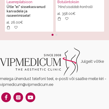
Laserepilatsioon
Botuliintoksiin
Ütle "ei" sissekasvanud
*Hind sisaldab kontrolli
karvadele ja
al.
358.00€
raseerimisele!
al.
26.00€
Julgelt võtke
meiega ühendust telefoni teel, e-posti või saatke meile kiri -
vipmedicum@vipmedicum.ee