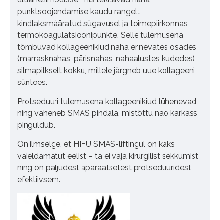
punktsoojendamise kaudu rangelt
kindlaksmääratud sügavusel ja toimepiirkonnas
termokoagulatsioonipunkte. Selle tulemusena
tõmbuvad kollageenikiud naha erinevates osades
(marrasknahas, pärisnahas, nahaalustes kudedes)
silmapilkselt kokku, millele järgneb uue kollageeni
süntees.
Protseduuri tulemusena kollageenikiud lühenevad
ning väheneb SMAS pindala, mistõttu näo karkass
pinguldub.
On ilmselge, et HIFU SMAS-liftingul on kaks
vaieldamatut eelist – ta ei vaja kirurgilist sekkumist
ning on paljudest aparaatsetest protseduuridest
efektiivsem.