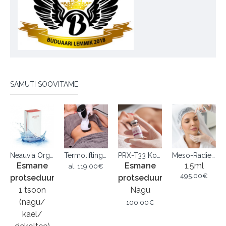
SAMUTI SOOVITAME
Neauvia Organic Hydro Deluxe
Termolifting VIORA RE-FIT
PRX-T33 Koorimine
Meso-Radiesse®
Esmane
Esmane
1,5ml
al.
119.00€
495.00€
protseduur
protseduur
1 tsoon
Nägu
(nägu/
100.00€
kael/