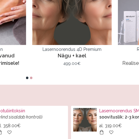
on
Lasernoorendus 4D Premium
svanud
Nägu + kael
imisele!
Realise
499.00€
otuliintoksiin
Lasernoorendus 
Hind sisaldab kontrolli
soovituslik: 2-3 ko
l.
358.00€
al.
319.00€