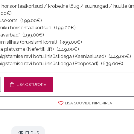
 horisontaalkortsud / krobeline lõug / suunurgad / huulte ü
.00€)
usekorts
(199.00€)
miku horisontaalkortsud
(199.00€)
navarbad"
(199.00€)
mislihas (bruksismi korral)
(399.00€)
a platysma (Nefertiti lift)
(449.00€)
higistamise ravi botuliinisüstidega (Kaenlaalused)
(449.00€)
higistamise ravi botuliinisüstidega (Peopesad)
(639.00€)
LISA OSTUKORVI
LISA SOOVIDE NIMEKIRJA
KIRJELDUS