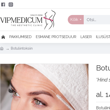
Kõik
PAKKUMISED
ESMANE PROTSEDUUR
LASER
ILUSÜS
Botuliintoksiin
Botu
*Hind 
al.
1
Botulii