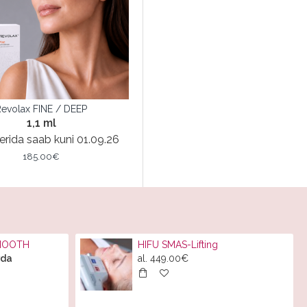
Revolax FINE / DEEP
1,1 ml
erida saab kuni 01.09.26
185.00€
SMOOTH
HIFU SMAS-Lifting
rda
al.
449.00€