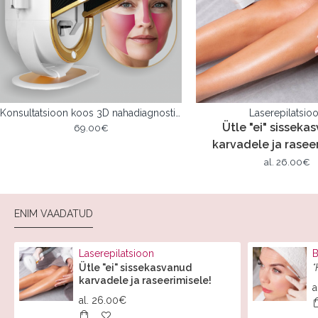
Konsultatsioon koos 3D nahadiagnostikaga DOME PRO – Opatra®
Laserepilatsio
Ütle "ei" sisseka
69.00€
karvadele ja raseer
al.
26.00€
ENIM VAADATUD
Laserepilatsioon
B
Ütle "ei" sissekasvanud
*
karvadele ja raseerimisele!
a
al.
26.00€