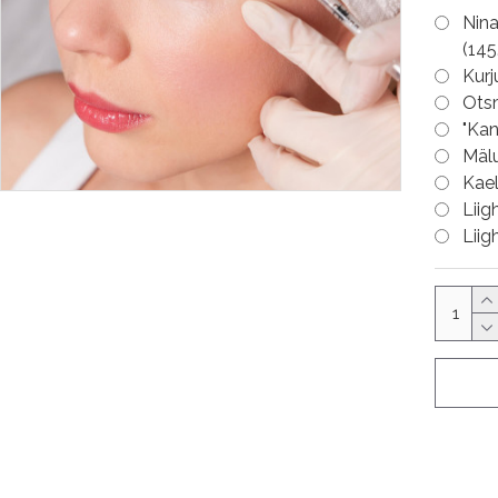
Nina
(145
Kurj
Ots
"Ka
Mälu
Kael
Liig
Liig