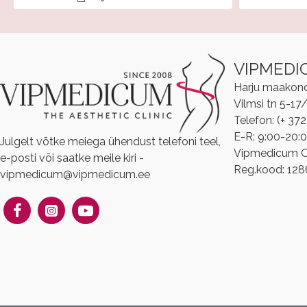
VIPMEDI
Harju maakond, 
Vilmsi tn 5-17
Telefon: (+ 37
E-R: 9:00-20:
Julgelt võtke meiega ühendust telefoni teel,
Vipmedicum 
e-posti või saatke meile kiri -
Reg.kood: 12
vipmedicum@vipmedicum.ee