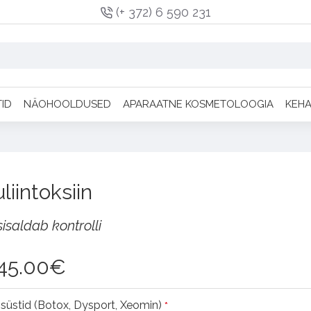
(+ 372) 6 590 231
TID
NÄOHOOLDUSED
APARAATNE KOSMETOLOOGIA
KEH
liintoksiin
sisaldab kontrolli
45.00€
nisüstid (Botox, Dysport, Xeomin)