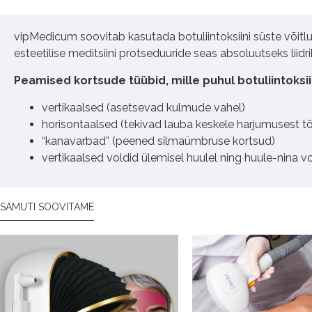
vipMedicum soovitab kasutada botuliintoksiini süste või
esteetilise meditsiini protseduuride seas absoluutseks liidri
Peamised kortsude tüübid, mille puhul botuliintoksii
vertikaalsed (asetsevad kulmude vahel)
horisontaalsed (tekivad lauba keskele harjumusest t
“kanavarbad” (peened silmaümbruse kortsud)
vertikaalsed voldid ülemisel huulel ning huule-nina vo
SAMUTI SOOVITAME