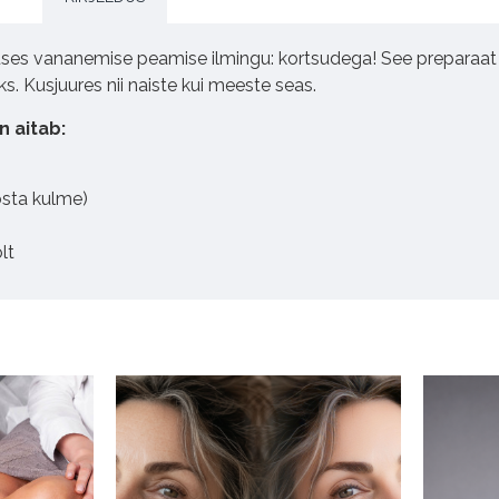
tluses vananemise peamise ilmingu: kortsudega! See prepara
ks. Kusjuures nii naiste kui meeste seas.
n aitab:
õsta kulme)
lt