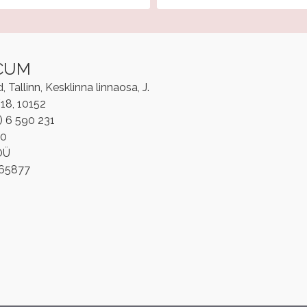
CUM
Tallinn, Kesklinna linnaosa, J.
/18, 10152
2) 6 590 231
00
OÜ
865877