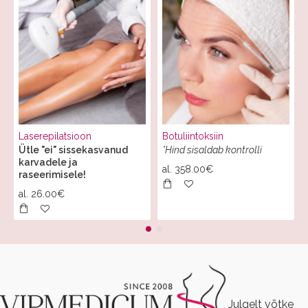
Laserepilatsioon
Botuliintoksiin
Ütle "ei" sissekasvanud
*Hind sisaldab kontrolli
karvadele ja
al.
358.00€
raseerimisele!
al.
26.00€
Julgelt võtke